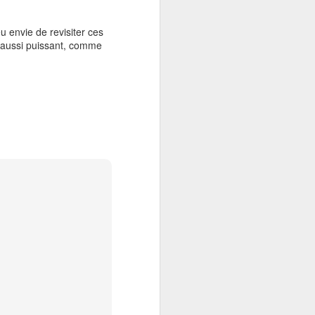
Laborats" est présentement
disponible en librairie. Cette fois,
Radon et Radium se lancent dans
u envie de revisiter ces
une panoplie d'expériences sur de
s aussi puissant, comme
véritables chercheurs, un projet de
recherche aussi ambitieux que
dangereux. La série est
maintenant rendue à 4 tomes.