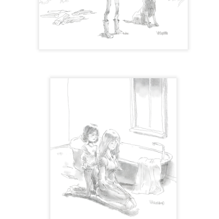
Exposition Foreman
"Arthur Leclerc,
JAN
SEP
30
13
projectionniste
Voici quelques images de
l'exposition "Foreman" qui
ambulant"
s'est tenue à la Maison de la