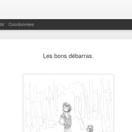
blr
Coordonnées
En attenda
FEB
Les bons débarras.
16
débarras"
Bel article de Patricia Tad
adaptation du film "Les bon
Réjean Ducharmes. Sortie 
reviens avec les détails à la 