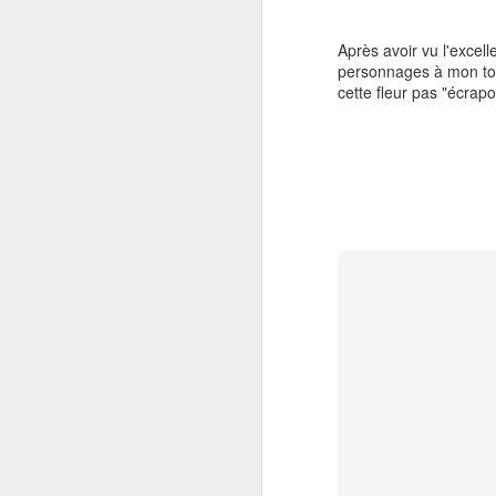
Mon petit dernier enfin *EN
LIBRAIRIE*
Après avoir vu l'excel
Foreman est l'adaptation en BD de
personnages à mon tou
la pièce de théâtre du même titre
cette fleur pas "écrap
qui a été nommée « OEuvre de
J
l’année dans la Capitale-Nationale
» et deux fois récompensée pour
le prix du meilleur texte. Les mots
po
de Charles Fournier que j'ai eu le
C
très grand plaisir d'adapter en
format BD.
Autour d’un barbecue et de
plusieurs bouteilles de bière, cinq
garçons nouvellement adultes se
retrouvent sur un chantier.
F
Ça