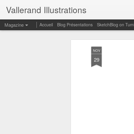
Vallerand Illustrations
Magazine
Accueil
Blog Présentations
SketchBlog on Tum
NOV
29