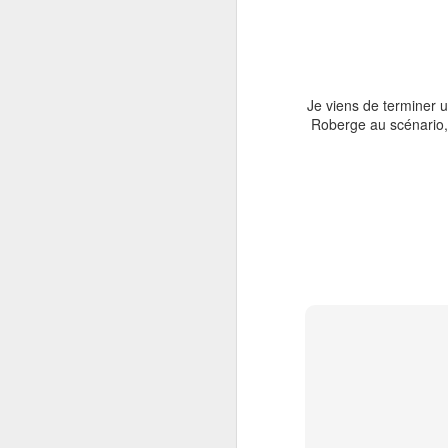
Je viens de terminer 
Roberge au scénario, 
A
qu
tr
de
so
do
A
pa
m