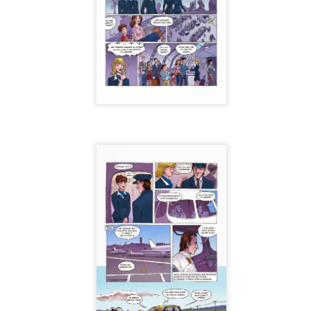
e réalisation de l'excellent Camilche Cárdenas avec le soutient de la
lle de Québec.
Les Labroats Tome 3 - La tête dans le formol
CT
30
C'est avec beaucoup de bonheur et un brin de fierté aussi que je
peux dire que "La tête dans le formal", le tome 3 des Laborats est
ficiellement arrivé en librairie cette semaine, le 28 octobre pour être
acte, juste à temps pour Halloween. Avec la première histoire qui
ue un peu sur la peur et sa couverture vert sombre, ça lui donne un
tit côté spooky qui tombe plutôt bien avec le thème. À 3 album, on
ut dire que ça commence à avoir vraiment l'allure d'une série.
Jeanne Barret, biologiste
UG
28
Voici un 4 pages à propos de Jeanne Barret, biologiste du 18e
siècle et première femme à avoir fait le tour du monde. Cette BD
t paru dans le magazine "Quatre-Temps", une publication du Jardin
otanique de Montréal.