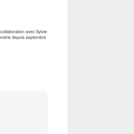
ollaboration avec Sylvie
brairie depuis septembre