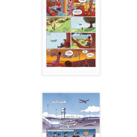
Exposition "La Shop sort de sa bulle"
AY
21
Quelques photos tirées de l'exposition collective, "la Shop sort de
sa bulle" qui s'est tenu à la Maison de la Littérature du 4 avril au
3 mai . Malheureusement écourtée à cause du dernier confinement,
le a été ouverte au public quelques semaines. Je suis particulièrement
er de partager cet espace avec Djief, Paul Bordeleau et Mikael, des
per copains, les 2 premiers avec qui je partage l'atelier La Shop è
lles depuis 2011.
"La BD au service de la science"... Les Laborats à
OV
17
l'Université
est rare que j'ai l'occasion de parler BD avec un public universitaire.
ès chouette entrevue avec Marion Sauvaire de la faculté des
iences de l'éducation à l'université Laval. On y parle de
sinformation, de vulgarisation scientifique et bien sûr des Laborats.