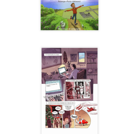
Exposition Foreman
"Arthur Leclerc,
JAN
SEP
30
13
projectionniste
Voici quelques images de
l'exposition "Foreman" qui
ambulant"
s'est tenue à la Maison de la