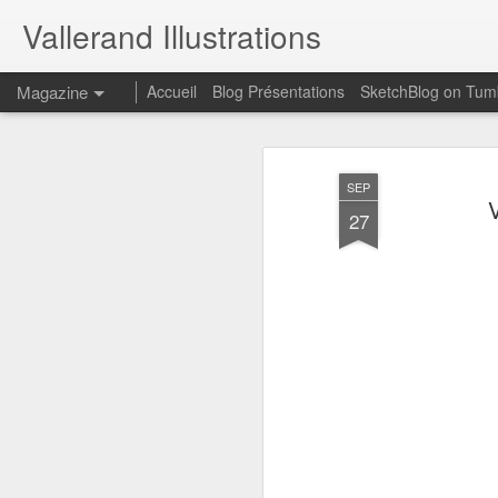
Vallerand Illustrations
Magazine
Accueil
Blog Présentations
SketchBlog on Tum
SEP
27